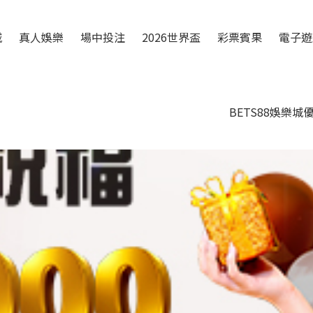
城
真人娛樂
場中投注
2026世界盃
彩票賓果
電子遊
樂城
真人娛樂城在BETS
BETS88娛樂城體場
關於2026年世界杯
BETS88娛樂城人氣
BETS88娛樂城
BETS88
88娛樂城
中投注
彩球樂園與數字彩
遊戲
追蹤2026 FIFA世界
BETS88娛樂城頂級
全方位體育賽事
盃
彩券文化的華麗演
豐富遊戲類
真人荷官
進
即時賠率更新
高畫質與流
真人娛樂場促銷活
BETS88娛樂城全方
多樣化的體育博彩
專屬遊戲獎
動
位樂透攻略
方式
多人競技模
BETS88娛樂城場真
熱門樂透推薦
人娛樂場特色
跨平台支援