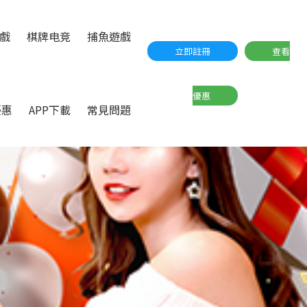
戲
棋牌电竞
捕魚遊戲
立即註冊
查看
優惠
優惠
娛樂城電子
棋卡電競智慧與策
APP下載
釣魚遊戲區全面開
常見問題
略的極致對決
啟
型
多元棋牌選擇盡
BETS88娛樂城APP
暢體驗
策略與技巧兼備
下載
勵
公平競爭環境
式
豐富獎勵機制