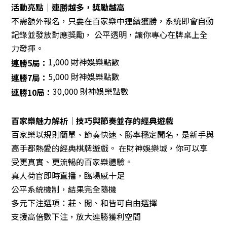
活動亮點｜連勝越多，獎勵越高
不需額外報名，只要在百家樂中連續獲勝，系統即會自動
記錄並發放對應獎勵， 公平透明，讓你專心在牌桌上全
力發揮。
1,000 財神娛樂點數
連勝5局：
5,000 財神娛樂點數
連勝7局：
30,000 財神娛樂點數
連勝10局：
百家樂魅力解析｜技巧與節奏並存的經典遊戲
百家樂以規則簡單、節奏快速、勝率穩定聞名，是新手與
高手都熱愛的經典棋牌遊戲。 在財神娛樂城，你可以享
受更真實、更流暢的百家樂體驗。
真人荷官即時直播，臨場感十足
公平系統機制，結果完全隨機
多元下注選項：莊、閒、和皆可自由選擇
支援高倍數下注，放大連勝獲利空間