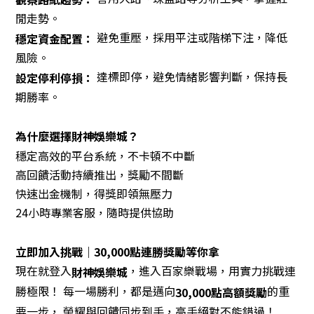
閒走勢。
避免重壓，採用平注或階梯下注，降低
穩定資金配置：
風險。
達標即停，避免情緒影響判斷，保持長
設定停利停損：
期勝率。
為什麼選擇財神娛樂城？
穩定高效的平台系統，不卡頓不中斷
高回饋活動持續推出，獎勵不間斷
快速出金機制，得獎即領無壓力
24小時專業客服，隨時提供協助
立即加入挑戰｜30,000點連勝獎勵等你拿
現在就登入
，進入百家樂戰場，用實力挑戰連
財神娛樂城
勝極限！ 每一場勝利，都是邁向
的重
30,000點高額獎勵
要一步， 榮耀與回饋同步到手，高手絕對不能錯過！