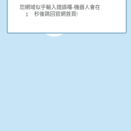
您網域似乎輸入錯誤囉-機器人會在
秒後跳回官網首頁!
1