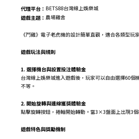
BETS88台灣線上娛樂城
代理平台：
農場雞舍
遊戲主題：
《鬥雞》電子老虎機的設計簡單直觀，適合各類型玩
遊戲玩法與規則
1. 選擇機台與設置投注體驗金
台灣線上娛樂城進入遊戲後，玩家可以自由選擇60個機
不等。
2. 開始旋轉與連線獲獎體驗金
點擊旋轉按鈕，捲軸開始轉動。當3×3盤面上出現3
遊戲特色與獎勵機制