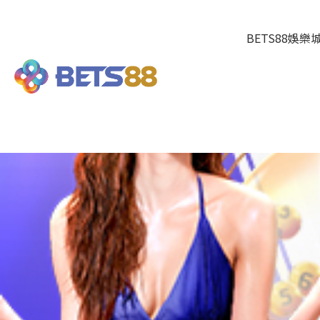
BETS88娛樂
BETS88線上娛樂城電子老虎
註冊BETS88娛
BETS88娛樂城
如何存款
如何提取資金