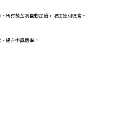
戲中，所有獎金將自動加倍，增加獲利機會。
活，提升中獎機率。