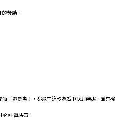
外的獎勵。
論是新手還是老手，都能在這款遊戲中找到樂趣，並有機
舍中的中獎快感！