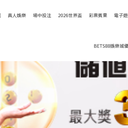
城
真人娛樂
場中投注
2026世界盃
彩票賓果
電子遊
機評價：玩法、特色與獲利潛力全
樂城
真人娛樂城在BETS
BETS88娛樂城體場
關於2026年世界杯
BETS88娛樂城人氣
BETS88娛樂城
BETS88
88娛樂城
中投注
彩球樂園與數字彩
遊戲
追蹤2026 FIFA世界
BETS88娛樂城頂級
全方位體育賽事
盃
彩券文化的華麗演
豐富遊戲類
真人荷官
進
即時賠率更新
高畫質與流
真人娛樂場促銷活
BETS88娛樂城全方
多樣化的體育博彩
專屬遊戲獎
動
位樂透攻略
方式
多人競技模
BETS88娛樂城場真
熱門樂透推薦
人娛樂場特色
跨平台支援