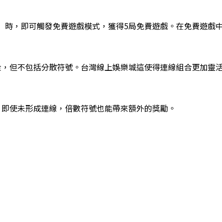
er）時，即可觸發免費遊戲模式，獲得5局免費遊戲。在免費遊
金，但不包括分散符號。台灣線上娛樂城這使得連線組合更加靈
。即使未形成連線，倍數符號也能帶來額外的獎勵。