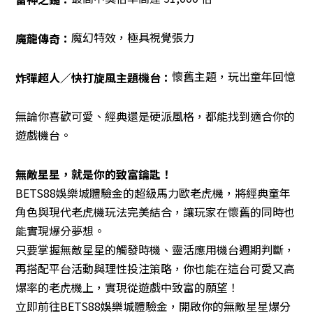
魔幻特效，極具視覺張力
魔龍傳奇：
懷舊主題，玩出童年回憶
炸彈超人／快打旋風主題機台：
無論你喜歡可愛、經典還是硬派風格，都能找到適合你的
遊戲機台。
無敵星星，就是你的致富鑰匙！
BETS88娛樂城體驗金的超級馬力歐老虎機，將經典童年
角色與現代老虎機玩法完美結合，讓玩家在懷舊的同時也
能實現爆分夢想。
只要掌握無敵星星的觸發時機、靈活應用機台週期判斷，
再搭配平台活動與理性投注策略，你也能在這台可愛又高
爆率的老虎機上，實現從遊戲中致富的願望！
立即前往BETS88娛樂城體驗金，開啟你的無敵星星爆分