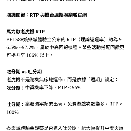
賺錢關鍵：RTP 與機台週期娛樂城官網
馬力歐老虎機 RTP
BETS88娛樂城體驗金公布的 RTP（理論返還率）約為 9
6.5%～97.2%，屬於中高回報機種。某些活動搭配回饋更
可提升至 106% 以上。
吃分期 vs 吐分期
老虎機不是隨機無序地運作，而是依據「週期」設定：
中獎機率下降，RTP < 95%
吃分期：
高賠圖案頻繁出現，免費遊戲次數變多，RTP >
吐分期：
100%
娛樂城體驗金觀察是否進入吐分期，能大幅提升中獎與爆