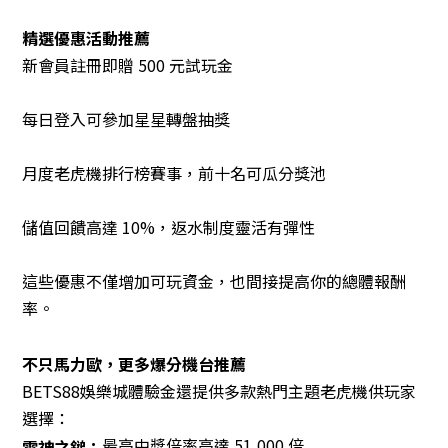
精選優惠活動推薦
新會員註冊即贈 500 元試玩金
每日登入可參加星星轉盤抽獎
月度老虎機排行榜賽事，前十名可瓜分獎池
儲值回饋高達 10%，返水制度靈活有彈性
這些優惠不僅增加可玩資金，也間接提高你的總體報酬
率。
不只馬力歐，更多爆分機台推薦
BETS88娛樂城體驗金還提供多款熱門主題老虎機供玩家
選擇：
最高中獎倍率高達 51,000 倍
雷神之鎚：