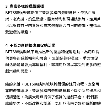
3. 豐富多樣的遊戲選擇
BETS88娛樂城提供了豐富多樣的遊戲選擇，包括百家
樂、老虎機、釣魚遊戲、體育博彩和現場娛樂等，讓用戶
可以根據自己的喜好和需求選擇適合自己的遊戲，盡情享
受遊戲的樂趣。
4. 不斷更新的優惠和促銷活動
BETS88娛樂城不斷推出新的優惠和促銷活動，為用戶提
供更多的遊戲福利和機會。 無論是歡迎獎金、季節性促
銷活動還是會員專屬福利，都讓用戶可以享受到更多的遊
戲樂趣和獎勵。
總的來說，BETS88娛樂城以其簡便的註冊流程、安全可
靠的遊戲環境、豐富多樣的遊戲選擇和不斷更新的優惠和
促銷活動，為廣大用戶提供了優質的遊戲平台。 我們將
繼續努力，不斷改進和創新，為用戶帶來更好的遊戲體驗