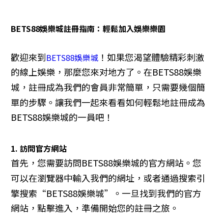
棋牌电竞
BETS88娛樂城註冊指南：輕鬆加入娛樂樂園
捕魚遊戲
歡迎來到
！如果您渴望體驗精彩刺激
BETS88娛樂城
的線上娛樂，那麼您來对地方了。在BETS88娛樂
BETS88娛樂城優惠
城，註冊成為我們的會員非常簡單，只需要幾個簡
APP下載
單的步驟。讓我們一起來看看如何輕鬆地註冊成為
BETS88娛樂城的一員吧！
常見問題
1. 訪問官方網站
首先，您需要訪問BETS88娛樂城的官方網站。您
可以在瀏覽器中輸入我們的網址，或者通過搜索引
擎搜索“BETS88娛樂城”。一旦找到我們的官方
網站，點擊進入，準備開始您的註冊之旅。