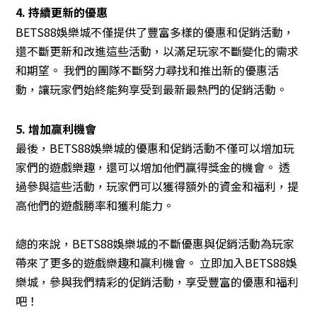
4. 持續更新的優惠
BETS88娛樂城不僅提供了豐富多樣的優惠和促銷活動，
還不斷更新和改進這些活動，以滿足玩家不斷變化的需求
和期望。 我們的團隊不斷努力尋找和推出新的優惠活
動，讓玩家們始終能夠享受到最新最熱門的促銷活動。
5. 增加贏利機會
最後，BETS88娛樂城的優惠和促銷活動不僅可以增加玩
家們的遊戲樂趣，還可以增加他們贏得獎金的機會。 透
過參與這些活動，玩家們可以獲得額外的資金和福利，提
高他們的遊戲勝率和獲利能力。
總的來說，BETS88娛樂城的不斷優惠與促銷活動為玩家
帶來了更多的遊戲樂趣和贏利機會。 立即加入BETS88娛
樂城，參與我們精彩的促銷活動，享受豐富的優惠和福利
吧！