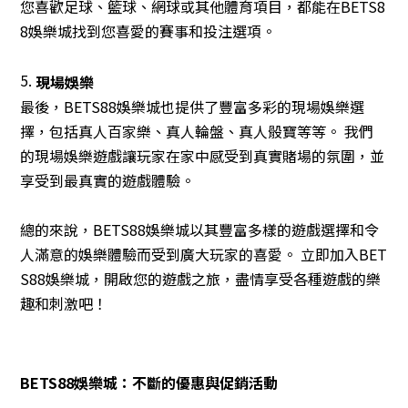
您喜歡足球、籃球、網球或其他體育項目，都能在BETS8
8娛樂城找到您喜愛的賽事和投注選項。
5.
現場娛樂
最後，BETS88娛樂城也提供了豐富多彩的現場娛樂選
擇，包括真人百家樂、真人輪盤、真人骰寶等等。 我們
的現場娛樂遊戲讓玩家在家中感受到真實賭場的氛圍，並
享受到最真實的遊戲體驗。
總的來說，BETS88娛樂城以其豐富多樣的遊戲選擇和令
人滿意的娛樂體驗而受到廣大玩家的喜愛。 立即加入BET
S88娛樂城，開啟您的遊戲之旅，盡情享受各種遊戲的樂
趣和刺激吧！
BETS88娛樂城：不斷的優惠與促銷活動