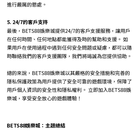
進行嚴厲的懲處。
5. 24/7的客戶支持
最後，BETS88娛樂城提供24/7的客戶支援服務，讓用戶
在任何時間、任何地點都能獲得及時的幫助和支援。 如
果用戶在使用過程中遇到任何安全問題或疑慮，都可以隨
時聯絡我們的客戶支援團隊，我們將竭誠為您提供協助。
總的來說，BETS88娛樂城以其嚴格的安全措施和完善的
隱私保護政策為用戶提供了安全可靠的遊戲環境，保障了
用戶個人資訊的安全性和隱私權利。 立即加入BETS88娛
樂城，享受安全放心的遊戲體驗！
BETS88娛樂城：主題總結