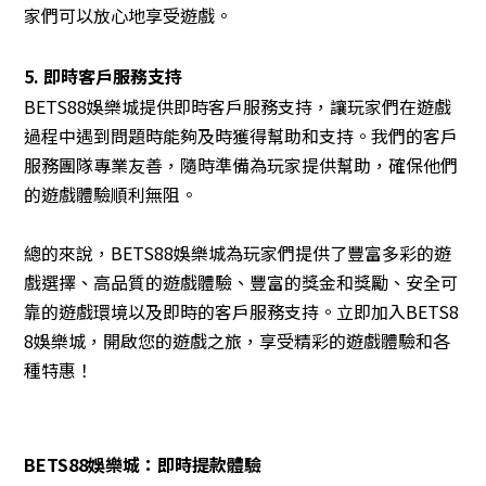
家們可以放心地享受遊戲。
5. 即時客戶服務支持
BETS88娛樂城提供即時客戶服務支持，讓玩家們在遊戲
過程中遇到問題時能夠及時獲得幫助和支持。我們的客戶
服務團隊專業友善，隨時準備為玩家提供幫助，確保他們
的遊戲體驗順利無阻。
總的來說，BETS88娛樂城為玩家們提供了豐富多彩的遊
戲選擇、高品質的遊戲體驗、豐富的獎金和獎勵、安全可
靠的遊戲環境以及即時的客戶服務支持。立即加入BETS8
8娛樂城，開啟您的遊戲之旅，享受精彩的遊戲體驗和各
種特惠！
BETS88娛樂城：即時提款體驗