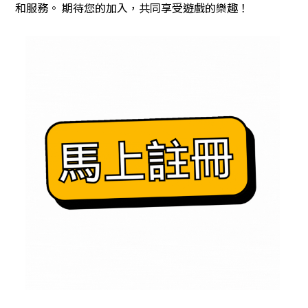
和服務。 期待您的加入，共同享受遊戲的樂趣！