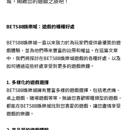
城，開啟您的遊戲之旅吧！
BETS88娛樂城：遊戲的種種好處
BETS88娛樂城一直以來致力於為玩家們提供最優質的遊
戲體驗，並為他們帶來豐富的註冊和權益。在這篇文章
中，我們將探討在BETS88娛樂城遊戲的各種好處，以及
如何通過這些好處享受到更多的遊戲樂趣。
1. 多樣化的遊戲選擇
BETS88娛樂城擁有豐富多樣的遊戲選擇，包括老虎機、
桌上遊戲、賭場遊戲等等。無論您喜歡哪種類型的遊戲，
都能在BETS88娛樂城找到您喜愛的遊戲，讓您盡情享受
遊戲的樂趣。
2. 高品質的遊戲體驗