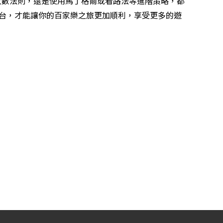
大數法則，還是使用馬丁格爾或看路法等進階策略，都
平台，才能讓你的百家樂之旅更加順利，享受更多的遊