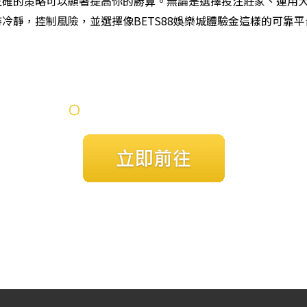
正確的策略可以顯著提高你的勝算。無論是選擇投注莊家、運用
冷靜，控制風險，並選擇像BETS88娛樂城體驗金這樣的可靠