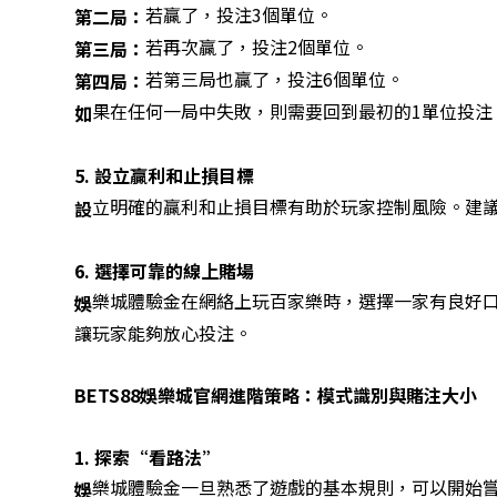
若贏了，投注3個單位。
第二局：
若再次贏了，投注2個單位。
第三局：
若第三局也贏了，投注6個單位。
第四局：
果在任何一局中失敗，則需要回到最初的1單位投注
如
5. 設立贏利和止損目標
立明確的贏利和止損目標有助於玩家控制風險。建議
設
6. 選擇可靠的線上賭場
樂城體驗金在網絡上玩百家樂時，選擇一家有良好口
娛
讓玩家能夠放心投注。
BETS88娛樂城官網進階策略：模式識別與賭注大小
1. 探索“看路法”
樂城體驗金一旦熟悉了遊戲的基本規則，可以開始
娛