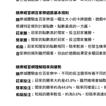
娛樂城官網百家樂遊戲基本規則
樂城體驗金百家樂是一種比大小的卡牌遊戲，遊戲
娛
根據特定規則計算點數，點數最高的一方贏。
莊家的點數高於閒家，投注莊家獲勝。
莊家勝：
閒家的點數高於莊家，投注閒家獲勝。
閒家勝：
莊家和閒家的點數相同，賠率較高，但發生機
和局：
家樂的規則雖然簡單，但由於遊戲結果受多種因素
百
娛樂城官網理解賠率與優勢
樂城體驗金在百家樂中，不同的投注選項有著不同
娛
莊家的勝率大約是45.8%，雖然賭場會抽
莊家投注：
閒家的勝率約為44.6%，賠率同樣是1:
閒家投注：
和局的勝率較低，約為9.6%，但賠率高達
和局投注：