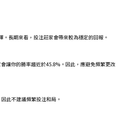
擇。長期來看，投注莊家會帶來較為穩定的回報。
讓你的勝率趨近於45.8%。因此，應避免頻繁更改
家，因此不建議頻繁投注和局。