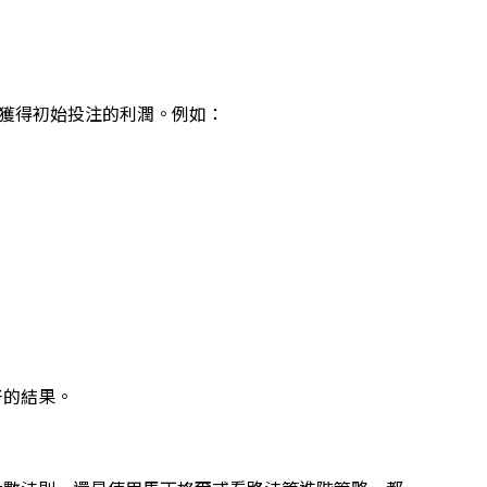
獲得初始投注的利潤。例如：
好的結果。