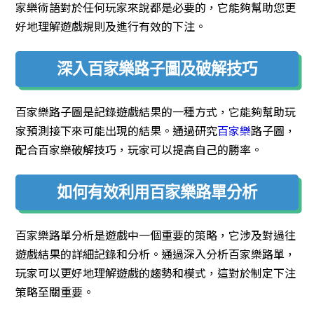
家樂術語對於任何玩家來說都是必要的，它能夠幫助您更
好地理解遊戲規則及進行有效的下注。
深入百家樂路子圖及破解技巧
百家樂路子圖是記錄遊戲結果的一種方式，它能夠幫助玩
家預測接下來可能出現的結果。通過研究
百家樂
路子圖，
配合百家樂破解技巧，玩家可以提高自己的勝率。
如何有效利用百家樂路單分析
百家樂路單分析是遊戲中一個重要的策略，它涉及對過往
遊戲結果的詳細記錄和分析。通過深入分析百家樂路單，
玩家可以更好地理解遊戲的趨勢和模式，這對於制定下注
策略至關重要。