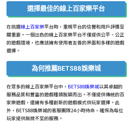
選擇最佳的線上百家樂平台
在挑選
線上百家樂
平台時，重視平台的信譽和用戶評價至
關重要。一個出色的線上百家樂平台不僅提供公平、公正
的遊戲環境，也應該擁有使用者友善的界面和多樣的遊戲
選擇。
為何推薦BETS88娛樂城
在眾多的線上百家樂平台中，
BETS88娛樂城
以其卓越的
服務品質和豐富的遊戲種類脫穎而出。不僅提供傳統的百
家樂遊戲，還擁有多種創新的遊戲模式供玩家選擇。此
外，BETS88娛樂城的客服團隊24小時待命，確保為每位
玩家提供無微不至的服務。