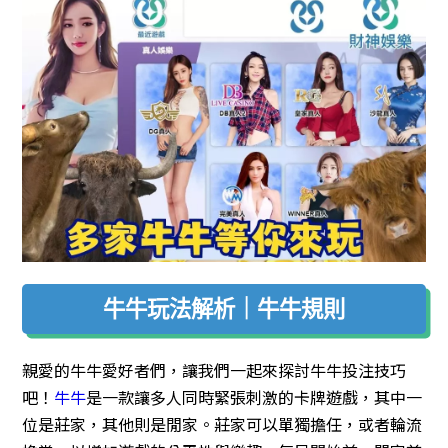
牛牛玩法解析｜牛牛規則
親愛的牛牛愛好者們，讓我們一起來探討牛牛投注技巧
吧！
牛牛
是一款讓多人同時緊張刺激的卡牌遊戲，其中一
位是莊家，其他則是閒家。莊家可以單獨擔任，或者輪流