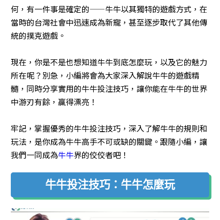
何，有一件事是確定的——牛牛以其獨特的遊戲方式，在
當時的台灣社會中迅速成為新寵，甚至逐步取代了其他傳
統的撲克遊戲。
現在，你是不是也想知道牛牛到底怎麼玩，以及它的魅力
所在呢？別急，小編將會為大家深入解說牛牛的遊戲精
髓，同時分享實用的牛牛投注技巧，讓你能在牛牛的世界
中游刃有餘，贏得漂亮！
牢記，掌握優秀的牛牛投注技巧，深入了解牛牛的規則和
玩法，是你成為牛牛高手不可或缺的關鍵。跟隨小編，讓
我們一同成為
牛牛
界的佼佼者吧！
牛牛投注技巧：牛牛怎麼玩