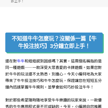
即上手！
棋牌电竞
捕魚遊戲
BETS88娛樂城優惠
不知道牛牛怎麼玩？沒關係一篇【牛
牛投注技巧】3分鐘立即上手！
APP下載
還在對
牛牛
和妞妞感到困惑嗎？其實，這兩個名稱指的是
常見問題
同一種遊戲——一款深受大眾喜愛的卡牌遊戲。如果您對
於牛牛的玩法還不太熟悉，別擔心，今天小編特地為大家
帶來了牛牛投注技巧和牛牛怎麼玩，保證讓您在短短五分
鐘內迅速掌握牛牛規則，並學會如何巧妙投注牛牛！
對於那些希望隨時隨地享受牛牛樂趣的玩家來說，一款優
秀的牛牛應用程式是不可或缺的。今天，小編將向您推薦