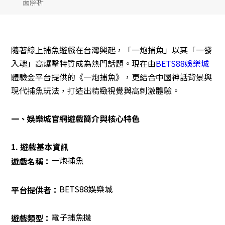
面解析
棋牌电竞
捕魚遊戲
隨著線上捕魚遊戲在台灣興起，「一炮捕魚」以其「一發
入魂」高爆擊特質成為熱門話題。現在由
BETS88娛樂城
BETS88娛樂城優惠
體驗金平台提供的《一炮捕魚》，更結合中國神話背景與
現代捕魚玩法，打造出精緻視覺與高刺激體驗。
APP下載
一、娛樂城官網遊戲簡介與核心特色
常見問題
1. 遊戲基本資訊
一炮捕魚
遊戲名稱：
BETS88娛樂城
平台提供者：
電子捕魚機
遊戲類型：