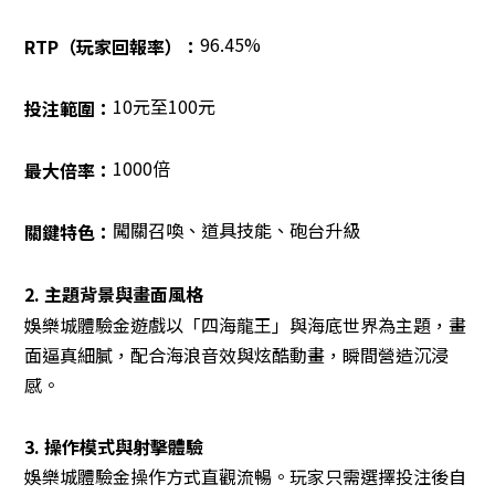
96.45%
RTP（玩家回報率）：
10元至100元
投注範圍：
1000倍
最大倍率：
闖關召喚、道具技能、砲台升級
關鍵特色：
2. 主題背景與畫面風格
娛樂城體驗金遊戲以「四海龍王」與海底世界為主題，畫
面逼真細膩，配合海浪音效與炫酷動畫，瞬間營造沉浸
感。
3. 操作模式與射擊體驗
娛樂城體驗金操作方式直觀流暢。玩家只需選擇投注後自