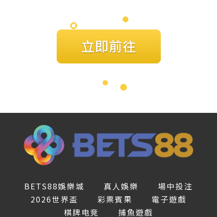
享
BETS88娛樂城
真人娛樂
場中投注
2026世界盃
彩票賓果
電子遊戲
棋牌电竞
捕魚遊戲