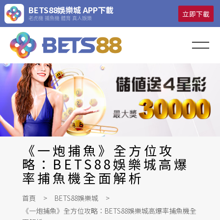
BETS88娛樂城 APP下載
立即下載
老虎機 捕魚機 體育 真人娛樂
《一炮捕魚》全方位攻略：BET
S88娛樂城高爆率捕魚機全面解
析
BETS88娛樂城
真人娛樂
場中投注
《一炮捕魚》全方位攻
2026世界盃
略：BETS88娛樂城高爆
率捕魚機全面解析
彩票賓果
首頁
BETS88娛樂城
電子遊戲
《一炮捕魚》全方位攻略：BETS88娛樂城高爆率捕魚機全